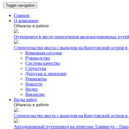
Toggle navigation
Главная
О компании
Объекты в работе
Путепровод в месте пересечения железнодорожных путей 
Строительство моста с выходом на Крестовский остров в
Компания сегодня
Руководство
Система качества
Структура
Допуски и лицензии
Реквизиты
Новости
Видео
Вакансии
Виды работ
Объекты в работе
Строительство моста с выходом на Крестовский остров в
Автодорожный путепровод на перегоне Таммисуо – Гвард