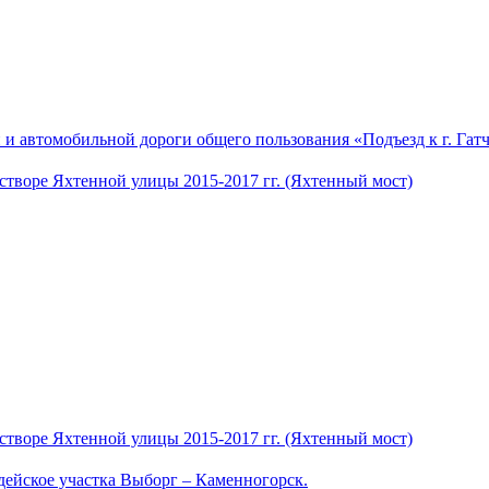
и автомобильной дороги общего пользования «Подъезд к г. Гатч
 створе Яхтенной улицы 2015-2017 гг. (Яхтенный мост)
 створе Яхтенной улицы 2015-2017 гг. (Яхтенный мост)
ейское участка Выборг – Каменногорск.