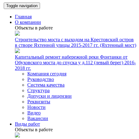
Toggle navigation
Главная
О компании
Объекты в работе
Строительство моста с выходом на Крестовский остров
в створе Яхтенной улицы 2015-2017 гг. (Яхтенный мост)
Капитальный ремонт набережной реки Фонтанки от
Обуховского моста до спуска у д.112 (левый берег) 2016-
2018 гг.
Компания сегодня
Руководство
Система качества
Структура
Допуски и лицензии
Реквизиты
Новости
Видео
Вакансии
Виды работ
Объекты в работе