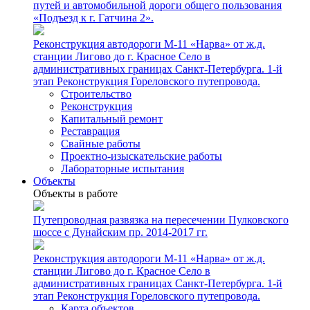
путей и автомобильной дороги общего пользования
«Подъезд к г. Гатчина 2».
Реконструкция автодороги М-11 «Нарва» от ж.д.
станции Лигово до г. Красное Село в
административных границах Санкт-Петербурга. 1-й
этап Реконструкция Гореловского путепровода.
Строительство
Реконструкция
Капитальный ремонт
Реставрация
Свайные работы
Проектно-изыскательские работы
Лабораторные испытания
Объекты
Объекты в работе
Путепроводная развязка на пересечении Пулковского
шоссе с Дунайским пр. 2014-2017 гг.
Реконструкция автодороги М-11 «Нарва» от ж.д.
станции Лигово до г. Красное Село в
административных границах Санкт-Петербурга. 1-й
этап Реконструкция Гореловского путепровода.
Карта объектов