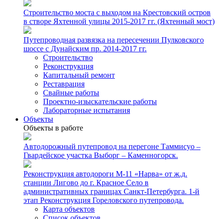
Строительство моста с выходом на Крестовский остров
в створе Яхтенной улицы 2015-2017 гг. (Яхтенный мост)
Путепроводная развязка на пересечении Пулковского
шоссе с Дунайским пр. 2014-2017 гг.
Строительство
Реконструкция
Капитальный ремонт
Реставрация
Свайные работы
Проектно-изыскательские работы
Лабораторные испытания
Объекты
Объекты в работе
Автодорожный путепровод на перегоне Таммисуо –
Гвардейское участка Выборг – Каменногорск.
Реконструкция автодороги М-11 «Нарва» от ж.д.
станции Лигово до г. Красное Село в
административных границах Санкт-Петербурга. 1-й
этап Реконструкция Гореловского путепровода.
Карта объектов
Список объектов