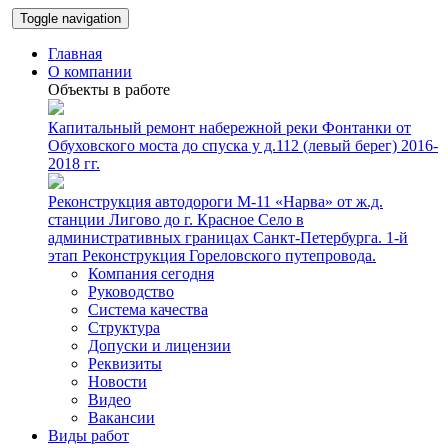
Toggle navigation
Главная
О компании
Объекты в работе
Капитальный ремонт набережной реки Фонтанки от
Обуховского моста до спуска у д.112 (левый берег) 2016-
2018 гг.
Реконструкция автодороги М-11 «Нарва» от ж.д.
станции Лигово до г. Красное Село в
административных границах Санкт-Петербурга. 1-й
этап Реконструкция Гореловского путепровода.
Компания сегодня
Руководство
Система качества
Структура
Допуски и лицензии
Реквизиты
Новости
Видео
Вакансии
Виды работ