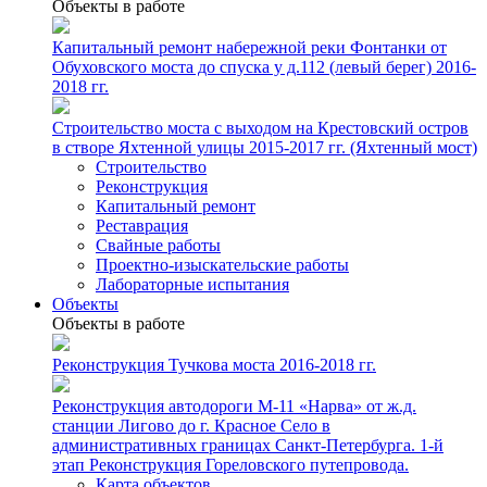
Объекты в работе
Капитальный ремонт набережной реки Фонтанки от
Обуховского моста до спуска у д.112 (левый берег) 2016-
2018 гг.
Строительство моста с выходом на Крестовский остров
в створе Яхтенной улицы 2015-2017 гг. (Яхтенный мост)
Строительство
Реконструкция
Капитальный ремонт
Реставрация
Свайные работы
Проектно-изыскательские работы
Лабораторные испытания
Объекты
Объекты в работе
Реконструкция Тучкова моста 2016-2018 гг.
Реконструкция автодороги М-11 «Нарва» от ж.д.
станции Лигово до г. Красное Село в
административных границах Санкт-Петербурга. 1-й
этап Реконструкция Гореловского путепровода.
Карта объектов