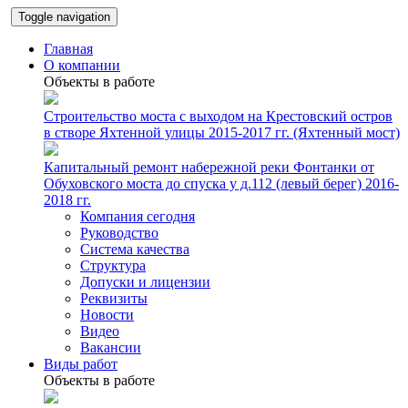
Toggle navigation
Главная
О компании
Объекты в работе
Строительство моста с выходом на Крестовский остров
в створе Яхтенной улицы 2015-2017 гг. (Яхтенный мост)
Капитальный ремонт набережной реки Фонтанки от
Обуховского моста до спуска у д.112 (левый берег) 2016-
2018 гг.
Компания сегодня
Руководство
Система качества
Структура
Допуски и лицензии
Реквизиты
Новости
Видео
Вакансии
Виды работ
Объекты в работе